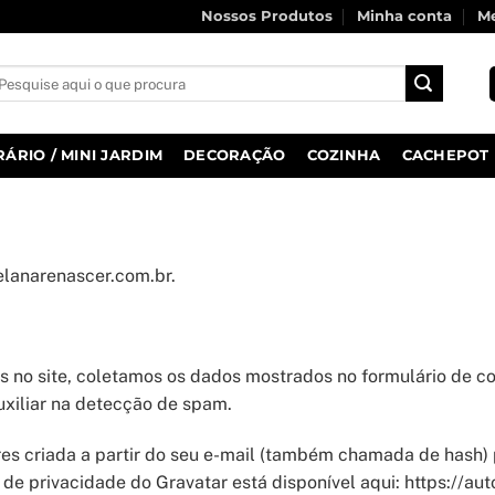
Nossos Produtos
Minha conta
Me
squisar
r:
RÁRIO / MINI JARDIM
DECORAÇÃO
COZINHA
CACHEPOT
celanarenascer.com.br.
s no site, coletamos os dados mostrados no formulário de c
uxiliar na detecção de spam.
s criada a partir do seu e-mail (também chamada de hash) 
ca de privacidade do Gravatar está disponível aqui: https://a