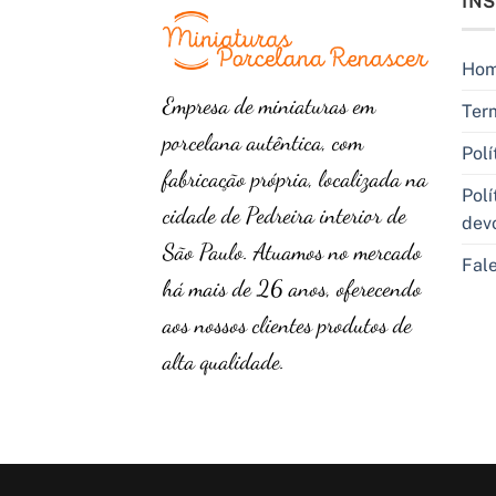
IN
Ho
Empresa de miniaturas em
Ter
porcelana autêntica, com
Polí
fabricação própria, localizada na
Polí
cidade de Pedreira interior de
dev
São Paulo. Atuamos no mercado
Fal
há mais de 26 anos, oferecendo
aos nossos clientes produtos de
alta qualidade.