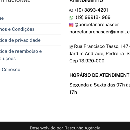
STITUCIONAL
ATENDIMENTO
(19) 3893-4201
(19) 99918-1989
me
@porcelanarenascer
mos e Condições
porcelanarenascer@gmail.
tica de privacidade
Rua Francisco Tasso, 147 -
tica de reembolso e
Jardim Andrade, Pedreira - S
oluções
Cep 13.920-000
e Conosco
HORÁRIO DE ATENDIMEN
Segunda a Sexta das 07h à
17h
Desenvolvido por
Rascunho Agência