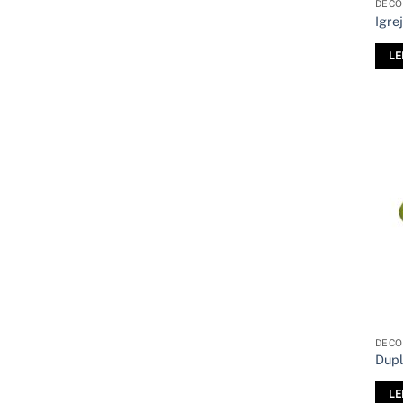
DEC
Igre
LE
DEC
Dupl
LE