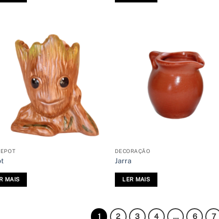
EPOT
DECORAÇÃO
t
Jarra
R MAIS
LER MAIS
1
2
3
4
…
6
7