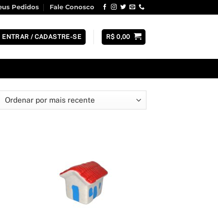
us Pedidos
Fale Conosco
ENTRAR / CADASTRE-SE
R$
0,00
ssificado
r
is
cente