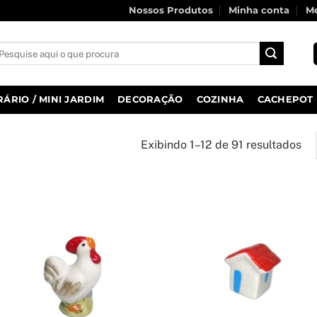
Nossos Produtos
Minha conta
Me
squisar
r:
RÁRIO / MINI JARDIM
DECORAÇÃO
COZINHA
CACHEPOT
Cla
Exibindo 1–12 de 91 resultados
po
ma
re