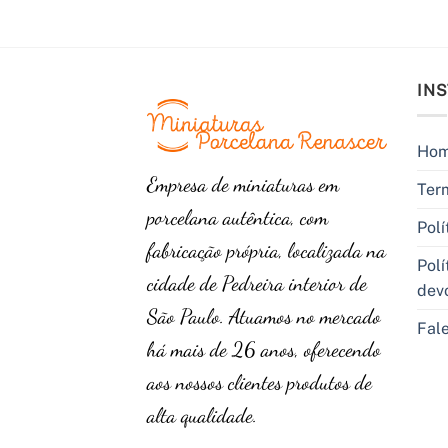
IN
Ho
Empresa de miniaturas em
Ter
porcelana autêntica, com
Polí
fabricação própria, localizada na
Polí
cidade de Pedreira interior de
dev
São Paulo. Atuamos no mercado
Fal
há mais de 26 anos, oferecendo
aos nossos clientes produtos de
alta qualidade.