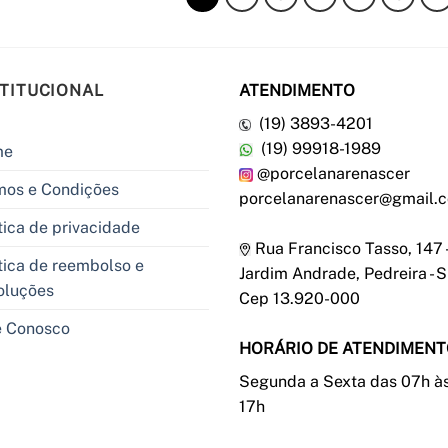
STITUCIONAL
ATENDIMENTO
(19) 3893-4201
(19) 99918-1989
me
@porcelanarenascer
mos e Condições
porcelanarenascer@gmail.
tica de privacidade
Rua Francisco Tasso, 147 -
tica de reembolso e
Jardim Andrade, Pedreira - S
oluções
Cep 13.920-000
e Conosco
HORÁRIO DE ATENDIMEN
Segunda a Sexta das 07h à
17h