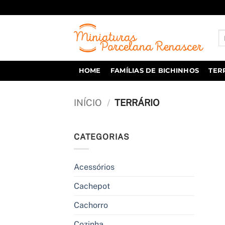
Skip
to
content
Pe
po
HOME
FAMÍLIAS DE BICHINHOS
TER
INÍCIO
/
TERRÁRIO
CATEGORIAS
Acessórios
Cachepot
Cachorro
Cozinha