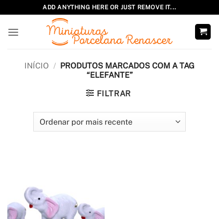
Skip
ADD ANYTHING HERE OR JUST REMOVE IT...
to
content
INÍCIO
/
PRODUTOS MARCADOS COM A TAG
“ELEFANTE”
FILTRAR